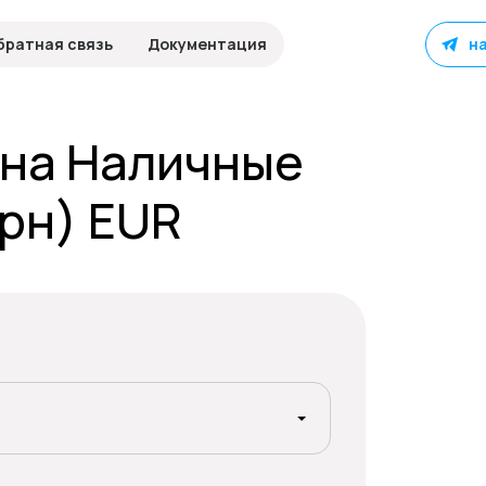
братная связь
Документация
н
 на Наличные
рн) EUR