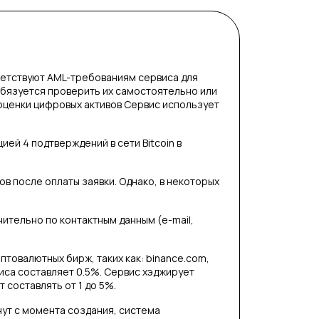
етствуют AML-требованиям сервиса для
обязуется проверить их самостоятельно или
оценки цифровых активов Сервис использует
ей 4 подтверждений в сети Bitcoin в
в после оплаты заявки. Однако, в некоторых
тельно по контактным данным (e-mail,
птовалютных бирж, таких как: binance.com,
виса составляет 0.5%. Сервис хэджирует
 составлять от 1 до 5%.
нут с момента создания, система