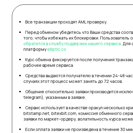
Все транзакции проходят AML проверку.
Перед обменом убедитесь что Ваши средства соотв
того, чтобы избежать их блокировки. Пользователь 
обратится в службу поддержки нашего сервиса.
Для 
платформу
elliptic.co
Курс обмена фиксируется после получения транзакци
рабочее время сервиса.
Средства выдаются получателю в течении 24-48 часо
случаях этот процесс может занять до 72 часов.
Общение относительно заявки производится исключи
telegram), указанным в заявке.
Сервис использует в качестве оракул несколько кри
bitstamp.net, bitexbit.com, комиссия обменного сер
заявки по маркет-ордеру, волатильность курса может
Если оплата заявки не произведена в течение 30 ми