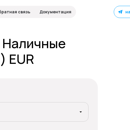
братная связь
Документация
н
а Наличные
) EUR