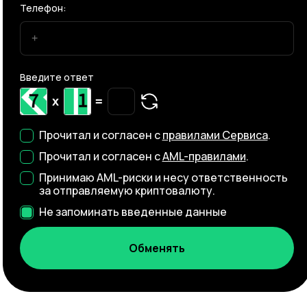
Телефон:
Введите ответ
x
=
Прочитал и согласен с
правилами Сервиса
.
Прочитал и согласен с
AML-правилами
.
Принимаю AML-риски и несу ответственность
за отправляемую криптовалюту.
Не запоминать введенные данные