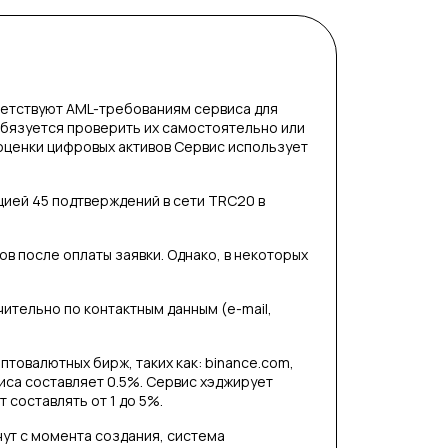
етствуют AML-требованиям сервиса для
обязуется проверить их самостоятельно или
оценки цифровых активов Сервис использует
цией 45 подтверждений в сети TRC20 в
в после оплаты заявки. Однако, в некоторых
тельно по контактным данным (e-mail,
птовалютных бирж, таких как: binance.com,
виса составляет 0.5%. Сервис хэджирует
 составлять от 1 до 5%.
нут с момента создания, система