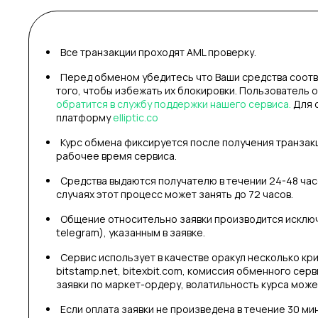
Все транзакции проходят AML проверку.
Перед обменом убедитесь что Ваши средства соотв
того, чтобы избежать их блокировки. Пользователь 
обратится в службу поддержки нашего сервиса.
Для 
платформу
elliptic.co
Курс обмена фиксируется после получения транзак
рабочее время сервиса.
Средства выдаются получателю в течении 24-48 часо
случаях этот процесс может занять до 72 часов.
Общение относительно заявки производится исключи
telegram), указанным в заявке.
Сервис использует в качестве оракул несколько кри
bitstamp.net, bitexbit.com, комиссия обменного сер
заявки по маркет-ордеру, волатильность курса может
Если оплата заявки не произведена в течение 30 ми