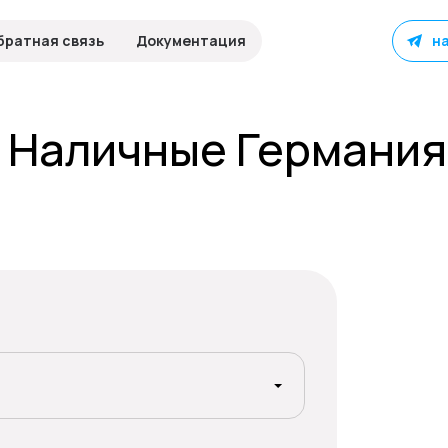
братная связь
Документация
н
а Наличные Германия