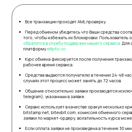
Все транзакции проходят AML проверку.
Перед обменом убедитесь что Ваши средства соотв
того, чтобы избежать их блокировки. Пользователь 
обратится в службу поддержки нашего сервиса.
Для 
платформу
elliptic.co
Курс обмена фиксируется после получения транзак
рабочее время сервиса.
Средства выдаются получателю в течении 24-48 часо
случаях этот процесс может занять до 72 часов.
Общение относительно заявки производится исключи
telegram), указанным в заявке.
Сервис использует в качестве оракул несколько кри
bitstamp.net, bitexbit.com, комиссия обменного сер
заявки по маркет-ордеру, волатильность курса может
Если оплата заявки не произведена в течение 30 ми