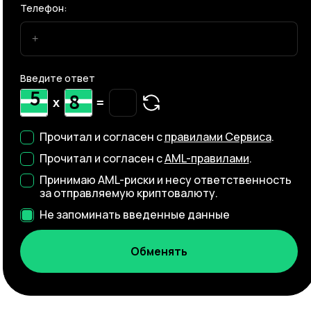
Телефон:
Введите ответ
x
=
Прочитал и согласен с
правилами Сервиса
.
Прочитал и согласен с
AML-правилами
.
Принимаю AML-риски и несу ответственность
за отправляемую криптовалюту.
Не запоминать введенные данные