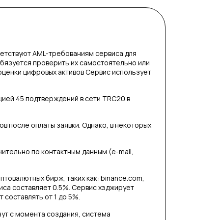
етствуют AML-требованиям сервиса для
обязуется проверить их самостоятельно или
оценки цифровых активов Сервис использует
цией 45 подтверждений в сети TRC20 в
в после оплаты заявки. Однако, в некоторых
тельно по контактным данным (e-mail,
птовалютных бирж, таких как: binance.com,
виса составляет 0.5%. Сервис хэджирует
 составлять от 1 до 5%.
нут с момента создания, система