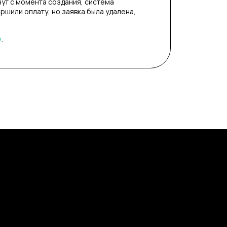
нут с момента создания, система
ершили оплату, но заявка была удалена,
е
.