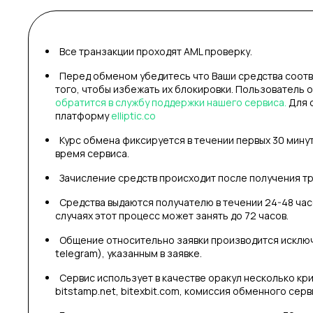
Все транзакции проходят AML проверку.
Перед обменом убедитесь что Ваши средства соотв
того, чтобы избежать их блокировки. Пользователь 
обратится в службу поддержки нашего сервиса.
Для 
платформу
elliptic.co
Курс обмена фиксируется в течении первых 30 мину
время сервиса.
Зачисление средств происходит после получения тр
Средства выдаются получателю в течении 24-48 часо
случаях этот процесс может занять до 72 часов.
Общение относительно заявки производится исключи
telegram), указанным в заявке.
Сервис использует в качестве оракул несколько кри
bitstamp.net, bitexbit.com, комиссия обменного серв