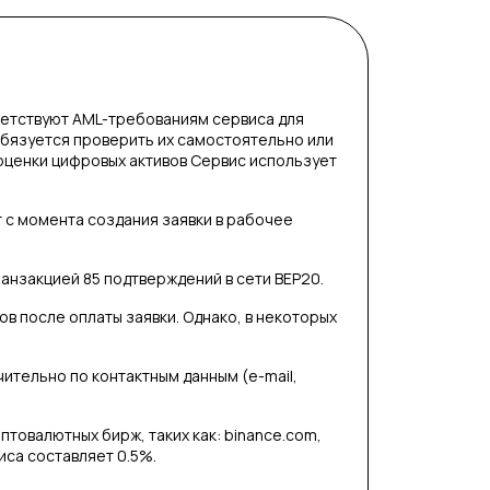
етствуют AML-требованиям сервиса для
обязуется проверить их самостоятельно или
оценки цифровых активов Сервис использует
т с момента создания заявки в рабочее
анзакцией 85 подтверждений в сети BEP20.
в после оплаты заявки. Однако, в некоторых
тельно по контактным данным (e-mail,
птовалютных бирж, таких как: binance.com,
иса составляет 0.5%.