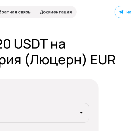
братная связь
Документация
н
20 USDT на
рия (Люцерн) EUR