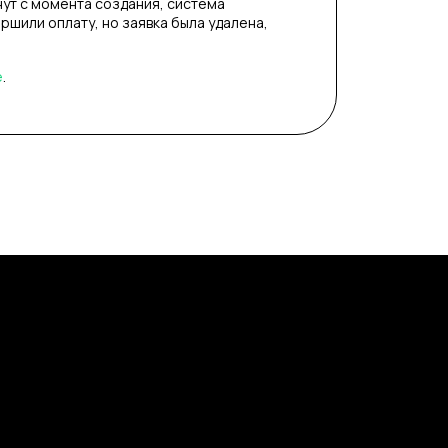
нут с момента создания, система
ершили оплату, но заявка была удалена,
е
.