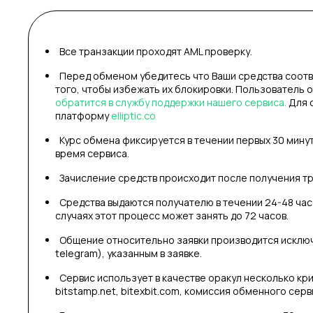
Все транзакции проходят AML проверку.
Перед обменом убедитесь что Ваши средства соотв
того, чтобы избежать их блокировки. Пользователь 
обратится в службу поддержки нашего сервиса.
Для 
платформу
elliptic.co
Курс обмена фиксируется в течении первых 30 мину
время сервиса.
Зачисление средств происходит после получения тр
Средства выдаются получателю в течении 24-48 часо
случаях этот процесс может занять до 72 часов.
Общение относительно заявки производится исключи
telegram), указанным в заявке.
Сервис использует в качестве оракул несколько кри
bitstamp.net, bitexbit.com, комиссия обменного серв