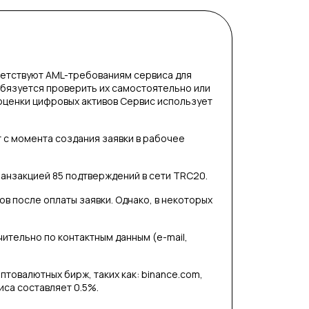
етствуют AML-требованиям сервиса для
обязуется проверить их самостоятельно или
оценки цифровых активов Сервис использует
т с момента создания заявки в рабочее
анзакцией 85 подтверждений в сети TRC20.
в после оплаты заявки. Однако, в некоторых
тельно по контактным данным (e-mail,
птовалютных бирж, таких как: binance.com,
иса составляет 0.5%.