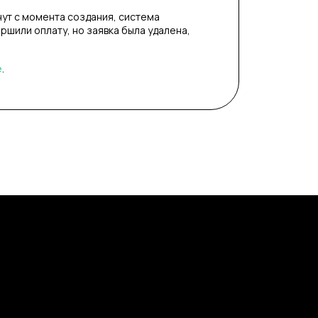
нут с момента создания, система
ершили оплату, но заявка была удалена,
е
.