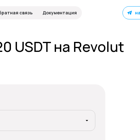
братная связь
Документация
н
0 USDT на Revolut